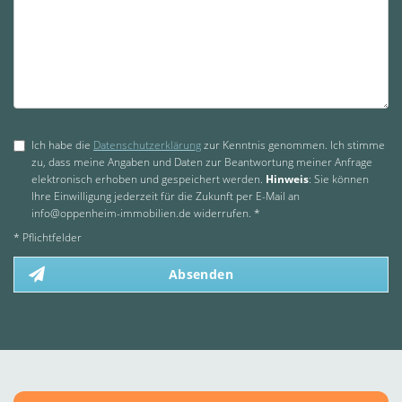
Ich habe die
Datenschutzerklärung
zur Kenntnis genommen. Ich stimme
zu, dass meine Angaben und Daten zur Beantwortung meiner Anfrage
elektronisch erhoben und gespeichert werden.
Hinweis
: Sie können
Ihre Einwilligung jederzeit für die Zukunft per E-Mail an
info@oppenheim-immobilien.de widerrufen. *
* Pflichtfelder
Absenden