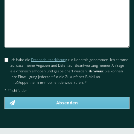
Ich habe die
Datenschutzerklärung
zur Kenntnis genommen. Ich stimme
zu, dass meine Angaben und Daten zur Beantwortung meiner Anfrage
elektronisch erhoben und gespeichert werden.
Hinweis
: Sie können
Ihre Einwilligung jederzeit für die Zukunft per E-Mail an
info@oppenheim-immobilien.de widerrufen. *
* Pflichtfelder
Absenden