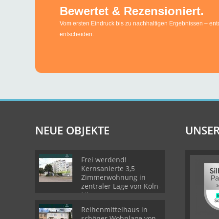
NEUE OBJEKTE
UNSER
Frei werdend!
Kernsanierte 3,5
Zimmerwohnung in
zentraler Lage von Köln-
Nippes
Reihenmittelhaus in
schöner Wohnlage von