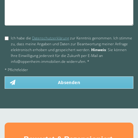
Ich habe die
Datenschutzerklärung
zur Kenntnis genommen. Ich stimme
zu, dass meine Angaben und Daten zur Beantwortung meiner Anfrage
elektronisch erhoben und gespeichert werden.
Hinweis
: Sie können
Ihre Einwilligung jederzeit für die Zukunft per E-Mail an
info@oppenheim-immobilien.de widerrufen. *
* Pflichtfelder
Absenden